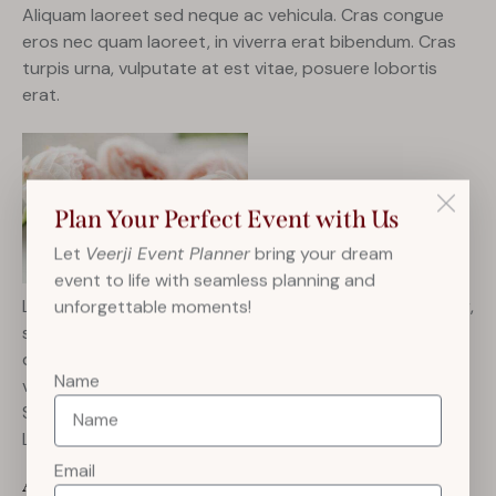
Aliquam laoreet sed neque ac vehicula. Cras congue
eros nec quam laoreet, in viverra erat bibendum. Cras
turpis urna, vulputate at est vitae, posuere lobortis
erat.
Plan Your Perfect Event with Us
Let
Veerji Event Planner
bring your dream
event to life with seamless planning and
unforgettable moments!
Lorem ipsum dolor sit amet, consetetur sadipscing elitr,
sed diam nonumy eirmod tempor invidunt ut labore et
dolore magna aliquyam erat, sed diam voluptua. At
Name
vero eos et accusam et justo duo dolores et ea rebum.
Stet clita kasd gubergren, no sea takimata sanctus est
Lorem ipsum dolor sit amet.
Email
Aliquam quis lobortis quam