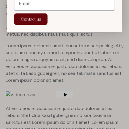
Curabitur pellentesque odio magna, id malesuada arcu
sodales ut. Sed sed quam ut ex bibendum commodo id
Contact us
id magna. Aliquam sed ligula sed ante blandit volutpat.
Ut bibendum, nisi et mattis vulputate, odio arcu aliquet
metus, nec dapibus risus risus quis lectus.
Lorem ipsum dolor sit amet, consetetur sadipscing elitr,
sed diam nonumy eirmod tempor invidunt ut labore et
dolore magna aliquyam erat, sed diam voluptua. At
vero eos et accusam et justo duo dolores et ea rebum.
Stet clita kasd gubergren, no sea takimata sanctus est
Lorem ipsum dolor sit amet.
At vero eos et accusam et justo duo dolores et ea
rebum. Stet clita kasd gubergren, no sea takimata
sanctus est Lorem ipsum dolor sit amet. Lorem ipsum