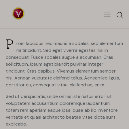
STANDARD
Gorgeous collection of wedding
jewellery for brides
P
April 7, 2023
0
Comments
MAYANK ARORA
roin faucibus nec mauris a sodales, sed elementum
mi tincidunt. Sed eget viverra egestas nisi in
consequat. Fusce sodales augue a accumsan. Cras
sollicitudin, ipsum eget blandit pulvinar. Integer
tincidunt. Cras dapibus. Vivamus elementum semper
nisi. Aenean vulputate eleifend tellus. Aenean leo ligula,
porttitor eu, consequat vitae, eleifend ac, enim.
Sed ut perspiciatis, unde omnis iste natus error sit
voluptatem accusantium doloremque laudantium,
totam rem aperiam eaque ipsa, quae ab illo inventore
veritatis et quasi architecto beatae vitae dicta sunt,
explicabo.