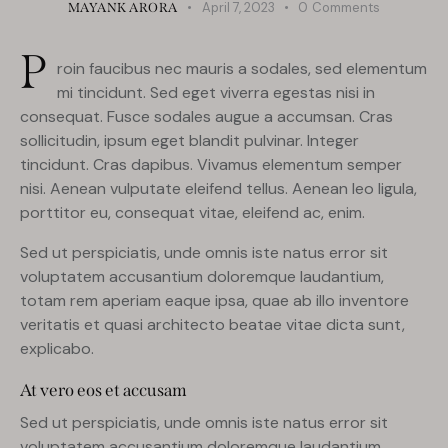
April 7, 2023
0
Comments
MAYANK ARORA
P
roin faucibus nec mauris a sodales, sed elementum
mi tincidunt. Sed eget viverra egestas nisi in
consequat. Fusce sodales augue a accumsan. Cras
sollicitudin, ipsum eget blandit pulvinar. Integer
tincidunt. Cras dapibus. Vivamus elementum semper
nisi. Aenean vulputate eleifend tellus. Aenean leo ligula,
porttitor eu, consequat vitae, eleifend ac, enim.
Sed ut perspiciatis, unde omnis iste natus error sit
voluptatem accusantium doloremque laudantium,
totam rem aperiam eaque ipsa, quae ab illo inventore
veritatis et quasi architecto beatae vitae dicta sunt,
explicabo.
At vero eos et accusam
Sed ut perspiciatis, unde omnis iste natus error sit
voluptatem accusantium doloremque laudantium,